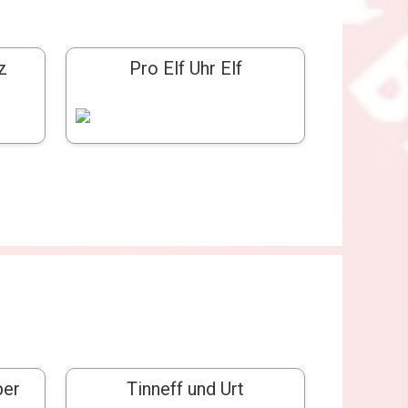
z
Pro Elf Uhr Elf
per
Tinneff und Urt