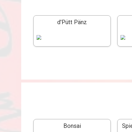
d'Pütt Pänz
Bonsai
Spi