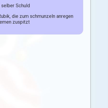
 selber Schuld
Rubik, die zum schmunzeln anregen
hemen zuspitzt